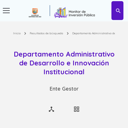
search
chevron_right
chevron_right
Inicio
Resultados de búsqueda
Departamento Administrativo de Desarroll
Departamento Administrativo
de Desarrollo e Innovación
Institucional
Ente Gestor
device_hub
grid_view